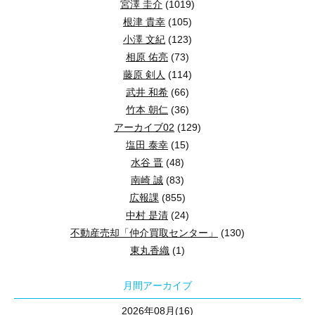
宮澤 圭介
(1019)
根津 貴幸
(105)
小澤 文紀
(123)
相原 佑亮
(73)
藤原 剣人
(114)
武井 和希
(66)
竹本 朝仁
(36)
アーカイブ02
(129)
塩田 泰幸
(15)
水谷 晋
(48)
南崎 誠
(83)
広報課
(855)
中村 是清
(24)
不動産売却「仲介買取センター」
(130)
東丸香織
(1)
月間アーカイブ
2026年08月(16)